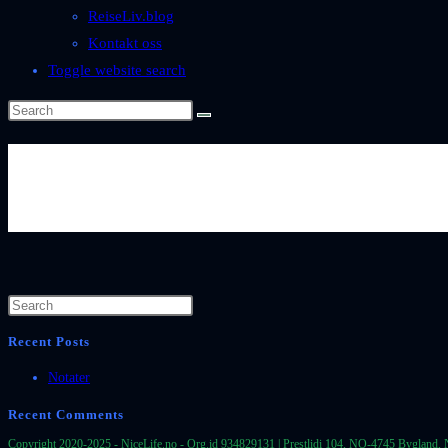
ReiseLiv.blog
Kontakt oss
Toggle website search
Byer-og-Steder-Italia-Lago-di-M
00446
Recent Posts
Notater
Recent Comments
Copyright 2020-2025 - NiceLife.no - Org.id 934829131 | Prestlidi 104, NO-4745 Bygland, 