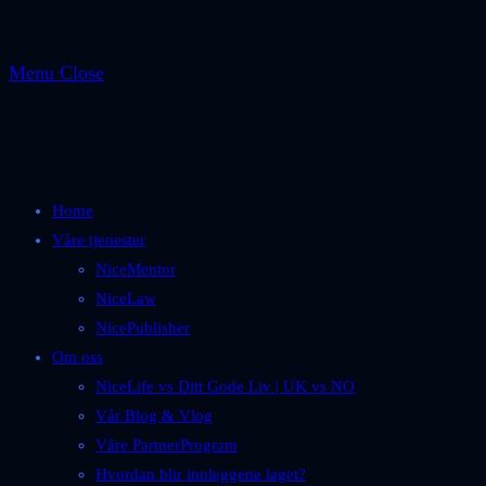
Menu
Close
Home
Våre tjenester
NiceMentor
NiceLaw
NicePublisher
Om oss
NiceLife vs Ditt Gode Liv | UK vs NO
Vår Blog & Vlog
Våre PartnerProgram
Hvordan blir innleggene laget?