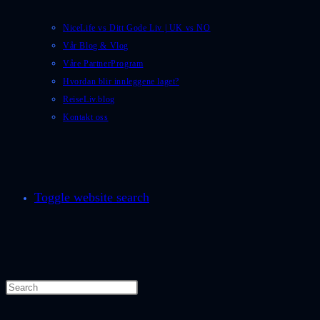
NiceLife vs Ditt Gode Liv | UK vs NO
Vår Blog & Vlog
Våre PartnerProgram
Hvordan blir innleggene laget?
ReiseLiv.blog
Kontakt oss
Toggle website search