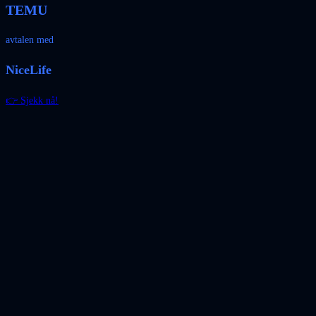
TEMU
avtalen med
NiceLife
👉 Sjekk nå!