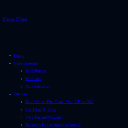
Menu
Close
Home
Våre tjenester
NiceMentor
NiceLaw
NicePublisher
Om oss
NiceLife vs Ditt Gode Liv | UK vs NO
Vår Blog & Vlog
Våre PartnerProgram
Hvordan blir innleggene laget?