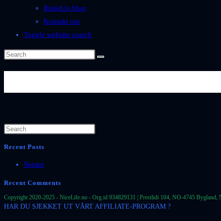
ReiseLiv.blog
Kontakt oss
Toggle website search
Byer-og-Steder-Norge-Vestlan
Recent Posts
Notater
Recent Comments
Copyright 2020-2025 - NiceLife.no - Org.id 934829131 | Prestlidi 104, NO-4745 Bygland, 
HAR DU SJEKKET UT VÅRT AFFILIATE-PROGRAM ?