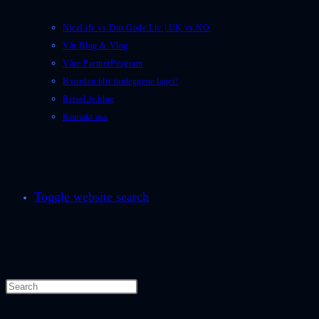
NiceLife vs Ditt Gode Liv | UK vs NO
Vår Blog & Vlog
Våre PartnerProgram
Hvordan blir innleggene laget?
ReiseLiv.blog
Kontakt oss
Toggle website search