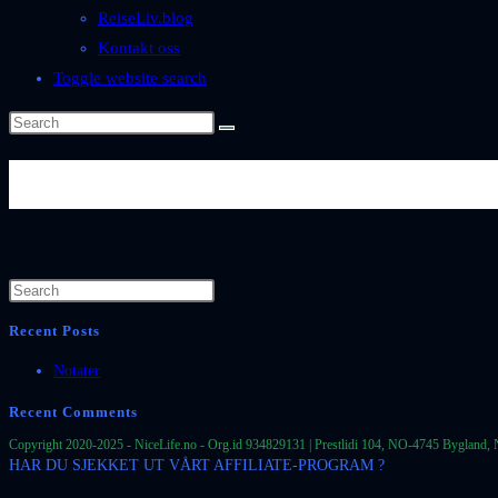
ReiseLiv.blog
Kontakt oss
Toggle website search
Byer-og-Steder-Spania-Andalu
Recent Posts
Notater
Recent Comments
Copyright 2020-2025 - NiceLife.no - Org.id 934829131 | Prestlidi 104, NO-4745 Bygland, 
HAR DU SJEKKET UT VÅRT AFFILIATE-PROGRAM ?