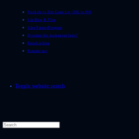
NiceLife vs Ditt Gode Liv | UK vs NO
Vår Blog & Vlog
Våre PartnerProgram
Hvordan blir innleggene laget?
ReiseLiv.blog
Kontakt oss
Toggle website search