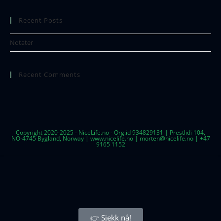
Recent Posts
Notater
Recent Comments
Copyright 2020-2025 - NiceLife.no - Org.id 934829131 | Prestlidi 104,
NO-4745 Bygland, Norway | www.nicelife.no | morten@nicelife.no | +47
9165 1152
👉 Sjekk nå!