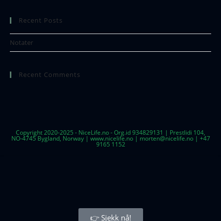
Recent Posts
Notater
Recent Comments
Copyright 2020-2025 - NiceLife.no - Org.id 934829131 | Prestlidi 104,
NO-4745 Bygland, Norway | www.nicelife.no | morten@nicelife.no | +47
9165 1152
👉 Sjekk nå!