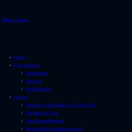
Menu
Close
Home
Våre tjenester
NiceMentor
NiceLaw
NicePublisher
Om oss
NiceLife vs Ditt Gode Liv | UK vs NO
Vår Blog & Vlog
Våre PartnerProgram
Hvordan blir innleggene laget?