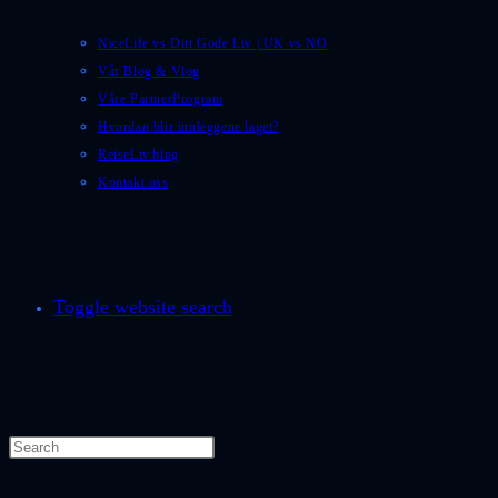
NiceLife vs Ditt Gode Liv | UK vs NO
Vår Blog & Vlog
Våre PartnerProgram
Hvordan blir innleggene laget?
ReiseLiv.blog
Kontakt oss
Toggle website search