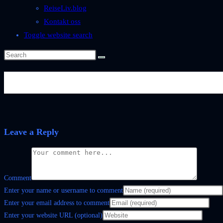
ReiseLiv.blog
Kontakt oss
Toggle website search
Mikrofon_Mentoring
Leave a Reply
Comment
Enter your name or username to comment
Enter your email address to comment
Enter your website URL (optional)