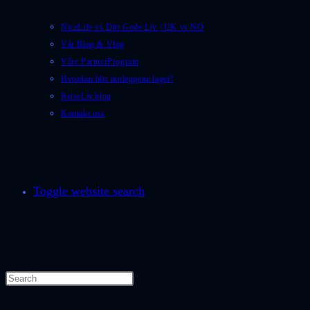
NiceLife vs Ditt Gode Liv | UK vs NO
Vår Blog & Vlog
Våre PartnerProgram
Hvordan blir innleggene laget?
ReiseLiv.blog
Kontakt oss
Toggle website search