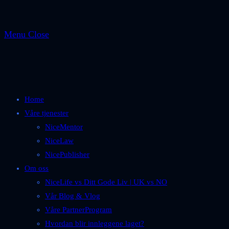
Menu
Close
Home
Våre tjenester
NiceMentor
NiceLaw
NicePublisher
Om oss
NiceLife vs Ditt Gode Liv | UK vs NO
Vår Blog & Vlog
Våre PartnerProgram
Hvordan blir innleggene laget?