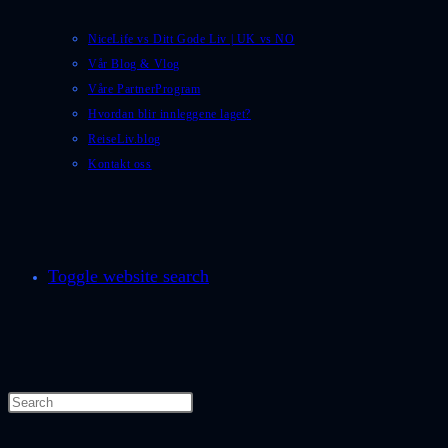
NiceLife vs Ditt Gode Liv | UK vs NO
Vår Blog & Vlog
Våre PartnerProgram
Hvordan blir innleggene laget?
ReiseLiv.blog
Kontakt oss
Toggle website search