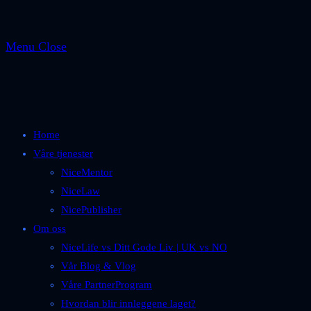
Menu
Close
Home
Våre tjenester
NiceMentor
NiceLaw
NicePublisher
Om oss
NiceLife vs Ditt Gode Liv | UK vs NO
Vår Blog & Vlog
Våre PartnerProgram
Hvordan blir innleggene laget?