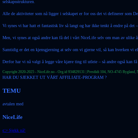
selskapsstrukturen.
Alle de aktiviteter som nå ligger i selskapet er for oss det vi definerer som 
Vi synes vi har hatt et fantastisk liv så langt og har ikke tenkt å endre på det
Men, vi synes at også andre kan få del i vårt NiceLife selv om man av ulike års
Samtidig er det en kjensgjerning at selv om vi gjerne vil, så kan hverken vi el
Derfor har vi nå valgt å legge våre kjære ting til utleie – så andre også kan få
Copyright 2020-2025 - NiceLife.no - Org.id 934829131 | Prestlidi 104, NO-4745 Bygland, 
HAR DU SJEKKET UT VÅRT AFFILIATE-PROGRAM ?
TEMU
avtalen med
NiceLife
👉 Sjekk nå!