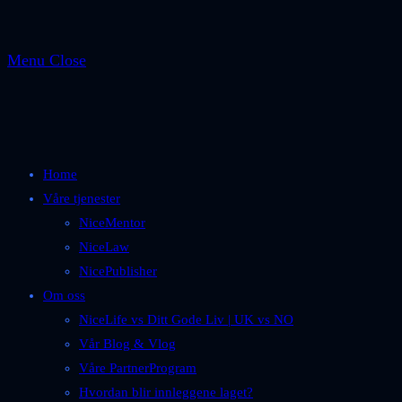
Menu
Close
Home
Våre tjenester
NiceMentor
NiceLaw
NicePublisher
Om oss
NiceLife vs Ditt Gode Liv | UK vs NO
Vår Blog & Vlog
Våre PartnerProgram
Hvordan blir innleggene laget?