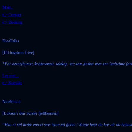
More..
👉 Contact
👉 Booking
NiceTalks
[Bli inspirert Live]
“For eventybyråer, konferanser, selskap etc som ønsker mer enn lettbeinte fore
Les mer...
👉 Kontakt
NiceRental
[Luksus i den norske fjellheimen]
“
Hva
er vel
bedre
enn
ei
stor
hytte
på
fjellet
i Norge hvor du har alt du behøver