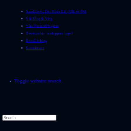
NiceLife vs Ditt Gode Liv | UK vs NO
Vår Blog & Vlog
Våre PartnerProgram
Hvordan blir innleggene laget?
ReiseLiv.blog
Kontakt oss
Toggle website search