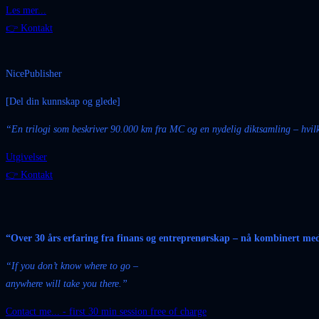
Les mer...
👉 Kontakt
NicePublisher
[Del din kunnskap og glede]
“En
trilogi
som
beskriver
90.000 km
fra
MC og
en
nydelig
diktsamling
–
hvil
Utgivelser
👉 Kontakt
“Over 30 års erfaring fra finans og entreprenørskap – nå kombinert med
“If you don’t know where to go –
anywhere will take you there.”
Contact me... - first 30 min session free of charge