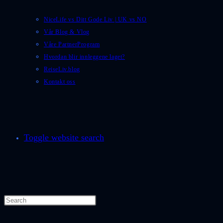
NiceLife vs Ditt Gode Liv | UK vs NO
Vår Blog & Vlog
Våre PartnerProgram
Hvordan blir innleggene laget?
ReiseLiv.blog
Kontakt oss
Toggle website search