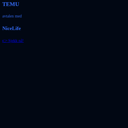
TEMU
avtalen med
NiceLife
👉 Sjekk nå!