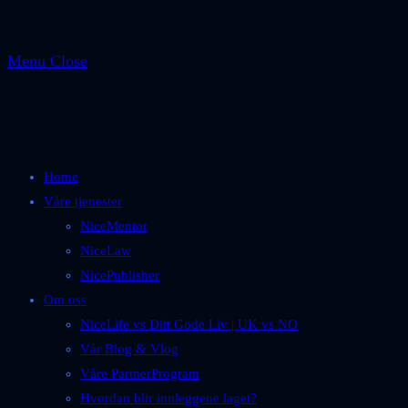
Menu
Close
Home
Våre tjenester
NiceMentor
NiceLaw
NicePublisher
Om oss
NiceLife vs Ditt Gode Liv | UK vs NO
Vår Blog & Vlog
Våre PartnerProgram
Hvordan blir innleggene laget?