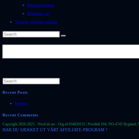
ReiseLiv.blog
Kontakt oss
Toggle website search
Se mer: https://www.nicephotos
Recent Posts
Notater
Recent Comments
Copyright 2020-2025 - NiceLife.no - Org.id 934829131 | Prestlidi 104, NO-4745 Bygland, 
HAR DU SJEKKET UT VÅRT AFFILIATE-PROGRAM ?