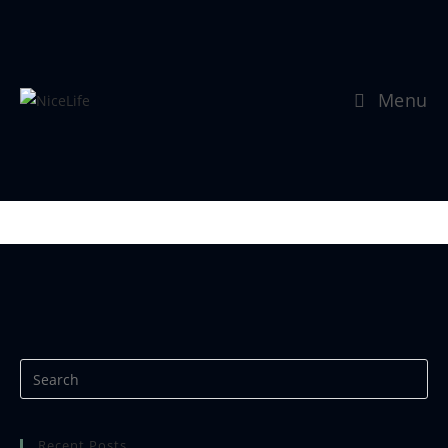
Menu
Se mer:
https://www.nicephotos.no
Recent Posts