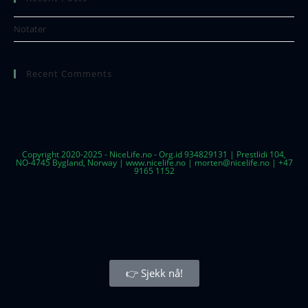
Notater
Recent Comments
Copyright 2020-2025 - NiceLife.no - Org.id 934829131 | Prestlidi 104,
NO-4745 Bygland, Norway | www.nicelife.no | morten@nicelife.no | +47
9165 1152
👉 Sjekk nå!