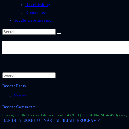
ReiseLiv.blog
Kontakt oss
Toggle website search
Flora-Spania-Alicante-Torrevi
Recent Posts
Notater
Recent Comments
Copyright 2020-2025 - NiceLife.no - Org.id 934829131 | Prestlidi 104, NO-4745 Bygland, 
HAR DU SJEKKET UT VÅRT AFFILIATE-PROGRAM ?