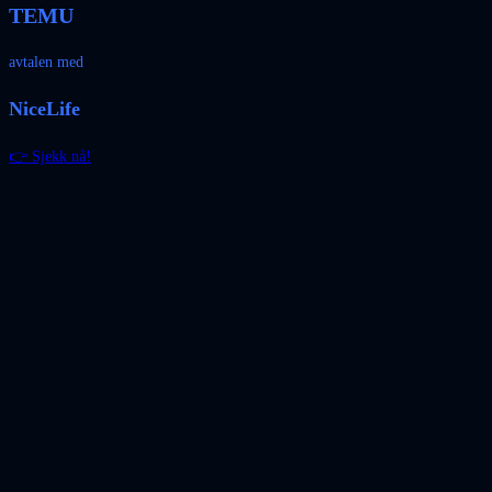
TEMU
avtalen med
NiceLife
👉 Sjekk nå!