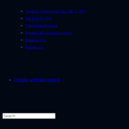
NiceLife vs Ditt Gode Liv | UK vs NO
Vår Blog & Vlog
Våre PartnerProgram
Hvordan blir innleggene laget?
ReiseLiv.blog
Kontakt oss
Toggle website search