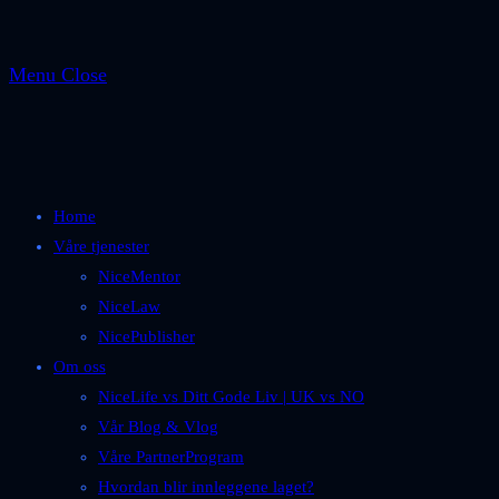
Menu
Close
Home
Våre tjenester
NiceMentor
NiceLaw
NicePublisher
Om oss
NiceLife vs Ditt Gode Liv | UK vs NO
Vår Blog & Vlog
Våre PartnerProgram
Hvordan blir innleggene laget?