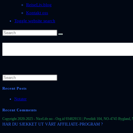
ReiseLiv.blog
Kontakt oss
Toggle website search
Flora-Spania-Alicante-Torrevi
Recent Posts
Notater
Recent Comments
Copyright 2020-2025 - NiceLife.no - Org.id 934829131 | Prestlidi 104, NO-4745 Bygland, 
HAR DU SJEKKET UT VÅRT AFFILIATE-PROGRAM ?