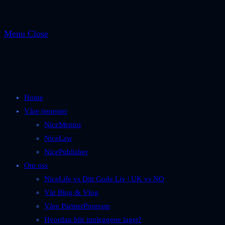
Menu
Close
Home
Våre tjenester
NiceMentor
NiceLaw
NicePublisher
Om oss
NiceLife vs Ditt Gode Liv | UK vs NO
Vår Blog & Vlog
Våre PartnerProgram
Hvordan blir innleggene laget?