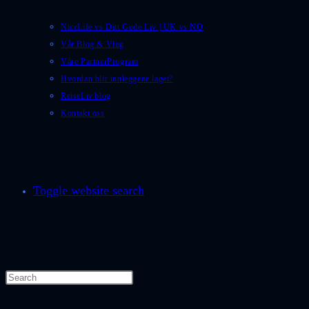
NiceLife vs Ditt Gode Liv | UK vs NO
Vår Blog & Vlog
Våre PartnerProgram
Hvordan blir innleggene laget?
ReiseLiv.blog
Kontakt oss
Toggle website search