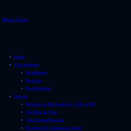
Menu
Close
Home
Våre tjenester
NiceMentor
NiceLaw
NicePublisher
Om oss
NiceLife vs Ditt Gode Liv | UK vs NO
Vår Blog & Vlog
Våre PartnerProgram
Hvordan blir innleggene laget?