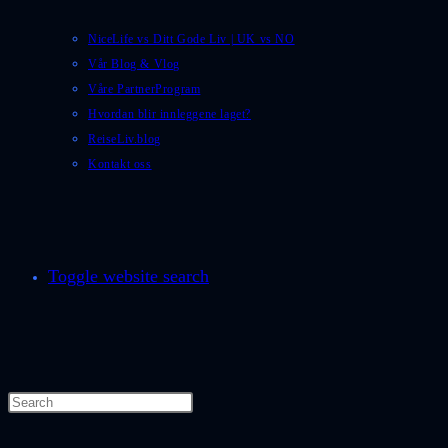
NiceLife vs Ditt Gode Liv | UK vs NO
Vår Blog & Vlog
Våre PartnerProgram
Hvordan blir innleggene laget?
ReiseLiv.blog
Kontakt oss
Toggle website search