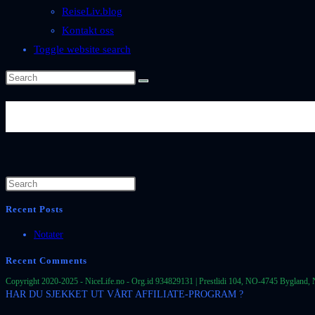
ReiseLiv.blog
Kontakt oss
Toggle website search
Se mer: https://www.nicephotos
Recent Posts
Notater
Recent Comments
Copyright 2020-2025 - NiceLife.no - Org.id 934829131 | Prestlidi 104, NO-4745 Bygland, 
HAR DU SJEKKET UT VÅRT AFFILIATE-PROGRAM ?