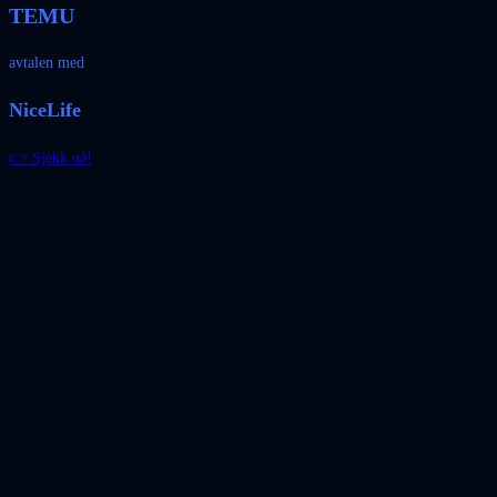
TEMU
avtalen med
NiceLife
👉 Sjekk nå!