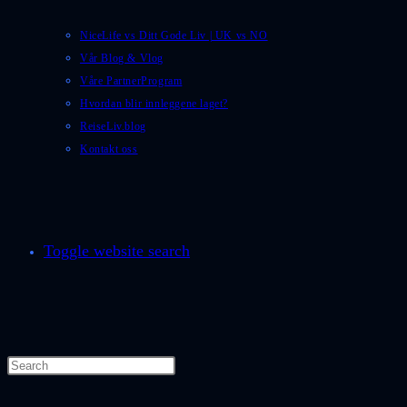
NiceLife vs Ditt Gode Liv | UK vs NO
Vår Blog & Vlog
Våre PartnerProgram
Hvordan blir innleggene laget?
ReiseLiv.blog
Kontakt oss
Toggle website search