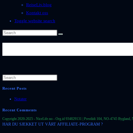
ReiseLiv.blog
Kontakt oss
Toggle website search
Se mer: https://www.nicephotos
Recent Posts
Notater
Recent Comments
Copyright 2020-2025 - NiceLife.no - Org.id 934829131 | Prestlidi 104, NO-4745 Bygland, 
HAR DU SJEKKET UT VÅRT AFFILIATE-PROGRAM ?