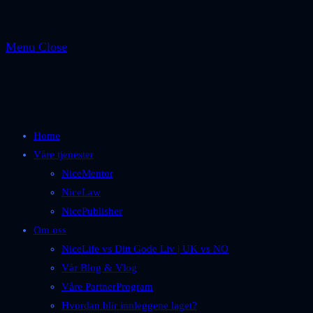
Menu
Close
Home
Våre tjenester
NiceMentor
NiceLaw
NicePublisher
Om oss
NiceLife vs Ditt Gode Liv | UK vs NO
Vår Blog & Vlog
Våre PartnerProgram
Hvordan blir innleggene laget?