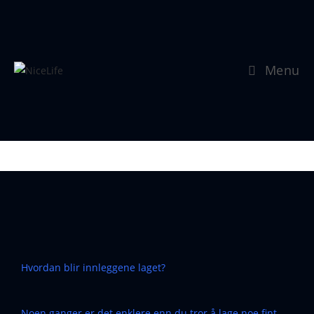
Menu
NiceLife_Hvordan dette ble
laget
Hvordan blir innleggene laget?
Noen ganger er det enklere enn du tror å lage noe fint.