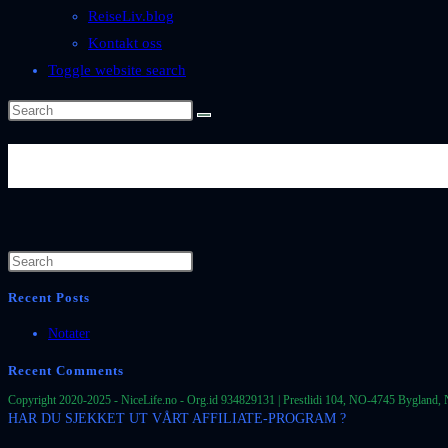
ReiseLiv.blog
Kontakt oss
Toggle website search
Se mer: https://www.nicephotos
Recent Posts
Notater
Recent Comments
Copyright 2020-2025 - NiceLife.no - Org.id 934829131 | Prestlidi 104, NO-4745 Bygland, 
HAR DU SJEKKET UT VÅRT AFFILIATE-PROGRAM ?