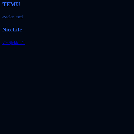
TEMU
avtalen med
NiceLife
👉 Sjekk nå!