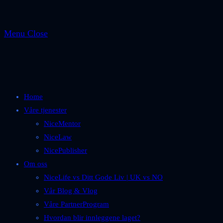
Menu
Close
Home
Våre tjenester
NiceMentor
NiceLaw
NicePublisher
Om oss
NiceLife vs Ditt Gode Liv | UK vs NO
Vår Blog & Vlog
Våre PartnerProgram
Hvordan blir innleggene laget?