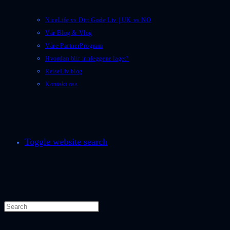
NiceLife vs Ditt Gode Liv | UK vs NO
Vår Blog & Vlog
Våre PartnerProgram
Hvordan blir innleggene laget?
ReiseLiv.blog
Kontakt oss
Toggle website search