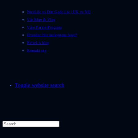
NiceLife vs Ditt Gode Liv | UK vs NO
Vår Blog & Vlog
Våre PartnerProgram
Hvordan blir innleggene laget?
ReiseLiv.blog
Kontakt oss
Toggle website search