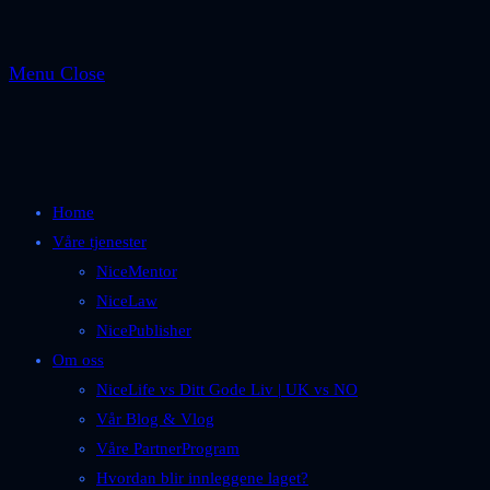
Menu
Close
Home
Våre tjenester
NiceMentor
NiceLaw
NicePublisher
Om oss
NiceLife vs Ditt Gode Liv | UK vs NO
Vår Blog & Vlog
Våre PartnerProgram
Hvordan blir innleggene laget?