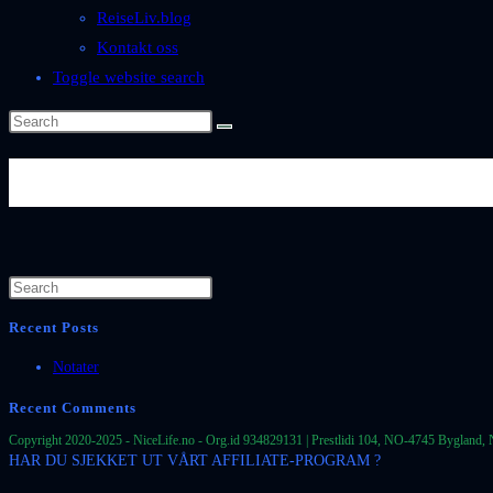
ReiseLiv.blog
Kontakt oss
Toggle website search
Se mer: https://www.nicephotos
Recent Posts
Notater
Recent Comments
Copyright 2020-2025 - NiceLife.no - Org.id 934829131 | Prestlidi 104, NO-4745 Bygland, 
HAR DU SJEKKET UT VÅRT AFFILIATE-PROGRAM ?