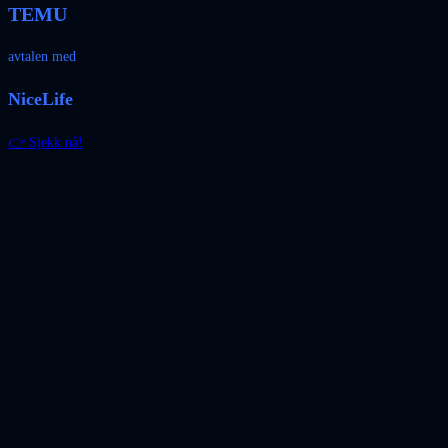
TEMU
avtalen med
NiceLife
👉 Sjekk nå!