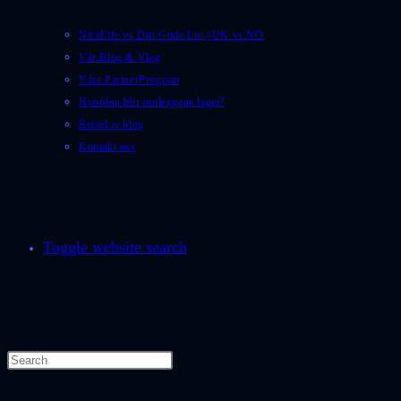
NiceLife vs Ditt Gode Liv | UK vs NO
Vår Blog & Vlog
Våre PartnerProgram
Hvordan blir innleggene laget?
ReiseLiv.blog
Kontakt oss
Toggle website search