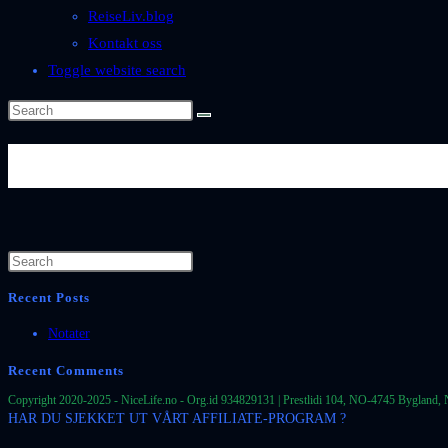
ReiseLiv.blog
Kontakt oss
Toggle website search
Se mer: https://www.nicephotos
Recent Posts
Notater
Recent Comments
Copyright 2020-2025 - NiceLife.no - Org.id 934829131 | Prestlidi 104, NO-4745 Bygland, 
HAR DU SJEKKET UT VÅRT AFFILIATE-PROGRAM ?