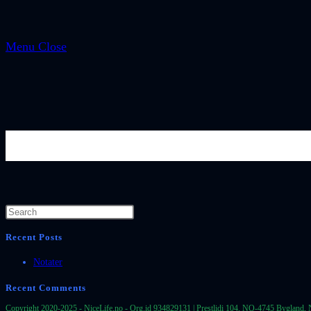
Menu
Close
Se mer: https://www.nicephotos
Recent Posts
Notater
Recent Comments
Copyright 2020-2025 - NiceLife.no - Org.id 934829131 | Prestlidi 104, NO-4745 Bygland, 