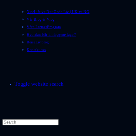
NiceLife vs Ditt Gode Liv | UK vs NO
Vår Blog & Vlog
Våre PartnerProgram
Hvordan blir innleggene laget?
ReiseLiv.blog
Kontakt oss
Toggle website search