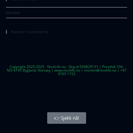
Notater
Recent Comments
Copyright 2020-2025 - NiceLife.no - Org.id 934829131 | Prestlidi 104,
NO-4745 Bygland, Norway | www.nicelife.no | morten@nicelife.no | +47
9165 1152
👉 Sjekk nå!