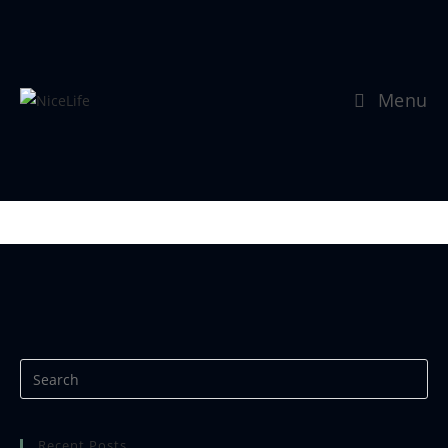
Menu
Se mer:
https://www.nicephotos.no
Recent Posts