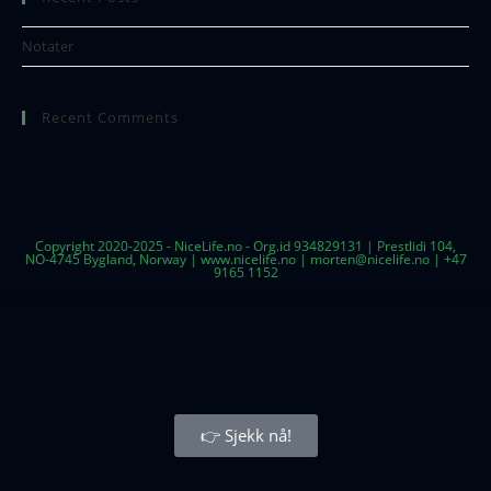
Notater
Recent Comments
Copyright 2020-2025 - NiceLife.no - Org.id 934829131 | Prestlidi 104,
NO-4745 Bygland, Norway | www.nicelife.no | morten@nicelife.no | +47
9165 1152
👉 Sjekk nå!