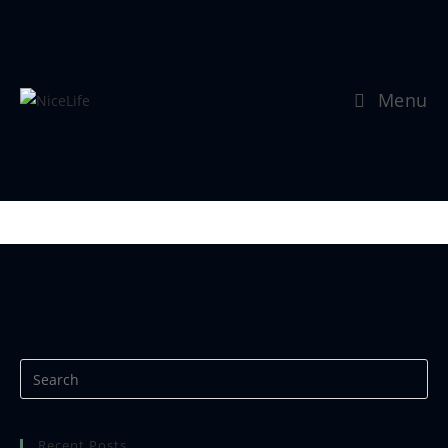
Menu
Se mer:
https://www.nicephotos.no
Recent Posts