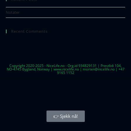
Notater
Recent Comments
Copyright 2020-2025 - NiceLife.no - Org.id 934829131 | Prestlidi 104,
NO-4745 Bygland, Norway | www.nicelife.no | morten@nicelife.no | +47
9165 1152
👉 Sjekk nå!