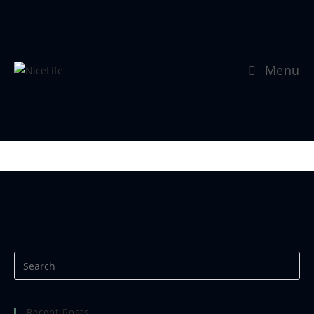
Menu
Se mer:
https://www.nicephotos.no
Recent Posts