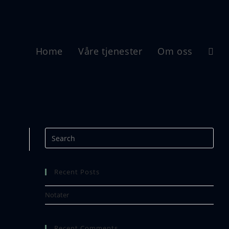
Home
Våre tjenester
Om oss
Recent Posts
Notater
Recent Comments