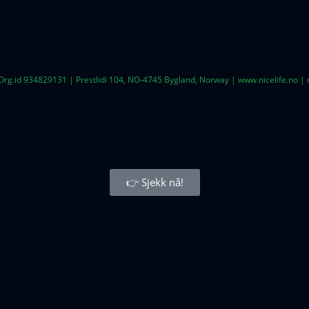
 Org.id 934829131 | Prestlidi 104, NO-4745 Bygland, Norway | www.nicelife.no 
👉 Sjekk nå!