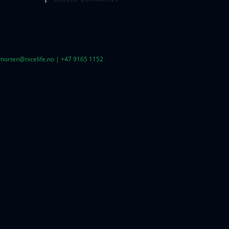
| morten@nicelife.no | +47 9165 1152