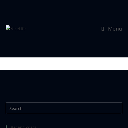
Menu
Se mer:
https://www.nicephotos.no
Recent Posts