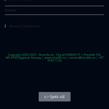
Notater
Recent Comments
Copyright 2020-2025 - NiceLife.no - Org.id 934829131 | Prestlidi 104,
NO-4745 Bygland, Norway | www.nicelife.no | morten@nicelife.no | +47
9165 1152
👉 Sjekk nå!