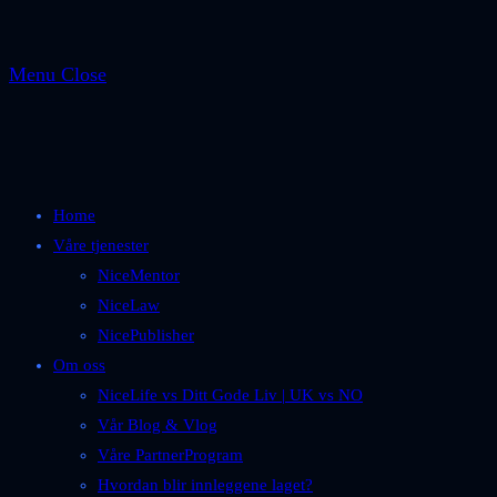
Menu
Close
Home
Våre tjenester
NiceMentor
NiceLaw
NicePublisher
Om oss
NiceLife vs Ditt Gode Liv | UK vs NO
Vår Blog & Vlog
Våre PartnerProgram
Hvordan blir innleggene laget?