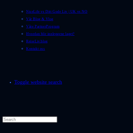
NiceLife vs Ditt Gode Liv | UK vs NO
Vår Blog & Vlog
Våre PartnerProgram
Hvordan blir innleggene laget?
ReiseLiv.blog
Kontakt oss
Toggle website search