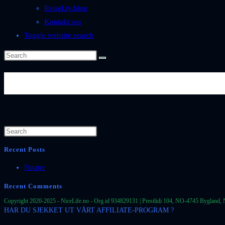
ReiseLiv.blog
Kontakt oss
Toggle website search
Se mer: https://www.nicephotos
Recent Posts
Notater
Recent Comments
Copyright 2020-2025 - NiceLife.no - Org.id 934829131 | Prestlidi 104, NO-4745 Bygland, 
HAR DU SJEKKET UT VÅRT AFFILIATE-PROGRAM ?