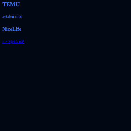
TEMU
avtalen med
NiceLife
👉 Sjekk nå!