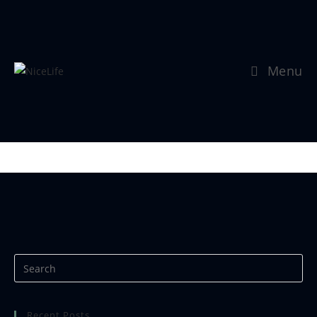
Menu
Se mer:
https://www.nicephotos.no
Recent Posts