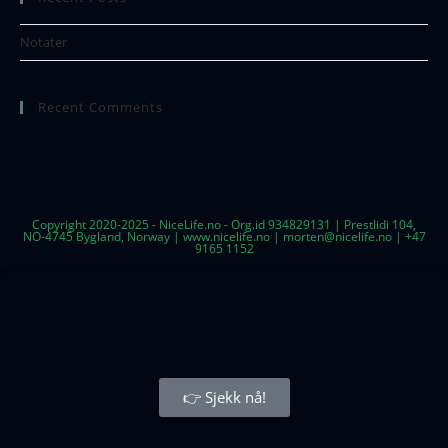
Notater
Recent Comments
Copyright 2020-2025 - NiceLife.no - Org.id 934829131 | Prestlidi 104,
NO-4745 Bygland, Norway | www.nicelife.no | morten@nicelife.no | +47
9165 1152
👉 Sjekk nå!