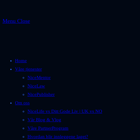
Menu
Close
Home
Våre tjenester
NiceMentor
NiceLaw
NicePublisher
Om oss
NiceLife vs Ditt Gode Liv | UK vs NO
Vår Blog & Vlog
Våre PartnerProgram
Hvordan blir innleggene laget?