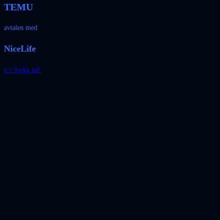
TEMU
avtalen med
NiceLife
👉 Sjekk nå!