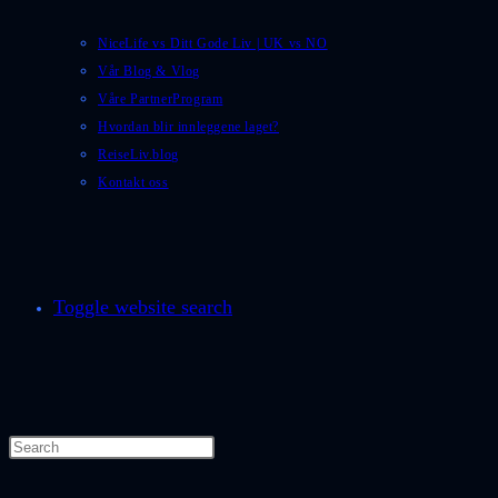
NiceLife vs Ditt Gode Liv | UK vs NO
Vår Blog & Vlog
Våre PartnerProgram
Hvordan blir innleggene laget?
ReiseLiv.blog
Kontakt oss
Toggle website search