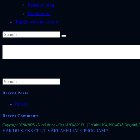
ReiseLiv.blog
Kontakt oss
Toggle website search
Byer-og-Steder-Gibraltar-Gibra
Recent Posts
Notater
Recent Comments
Copyright 2020-2025 - NiceLife.no - Org.id 934829131 | Prestlidi 104, NO-4745 Bygland, 
HAR DU SJEKKET UT VÅRT AFFILIATE-PROGRAM ?