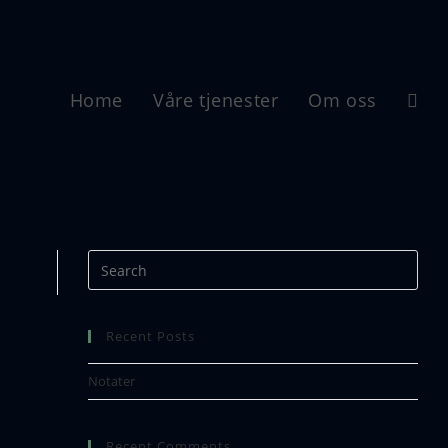
Home
Våre tjenester
Om oss
rplass-00496
Recent Posts
Notater
Recent Comments