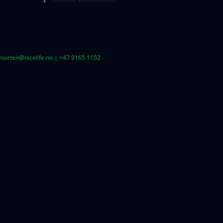
| morten@nicelife.no | +47 9165 1152