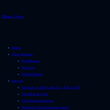
Menu
Close
Home
Våre tjenester
NiceMentor
NiceLaw
NicePublisher
Om oss
NiceLife vs Ditt Gode Liv | UK vs NO
Vår Blog & Vlog
Våre PartnerProgram
Hvordan blir innleggene laget?