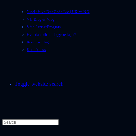
NiceLife vs Ditt Gode Liv | UK vs NO
Vår Blog & Vlog
Våre PartnerProgram
Hvordan blir innleggene laget?
ReiseLiv.blog
Kontakt oss
Toggle website search