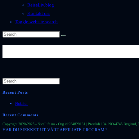
ReiseLiv.blog
Kontakt oss
Toggle website search
Byer-og-Steder-Norge-Agder-Se
Recent Posts
Notater
Recent Comments
Copyright 2020-2025 - NiceLife.no - Org.id 934829131 | Prestlidi 104, NO-4745 Bygland, 
HAR DU SJEKKET UT VÅRT AFFILIATE-PROGRAM ?