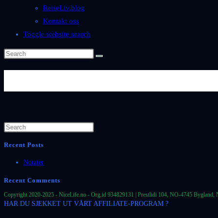
ReiseLiv.blog
Kontakt oss
Toggle website search
Byer-og-Steder-Norge-Rogaland
Recent Posts
Notater
Recent Comments
Copyright 2020-2025 - NiceLife.no - Org.id 934829131 | Prestlidi 104, NO-4745 Bygland, 
HAR DU SJEKKET UT VÅRT AFFILIATE-PROGRAM ?