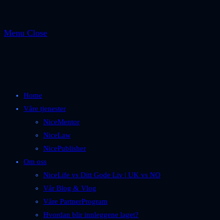
Menu
Close
Home
Våre tjenester
NiceMentor
NiceLaw
NicePublisher
Om oss
NiceLife vs Ditt Gode Liv | UK vs NO
Vår Blog & Vlog
Våre PartnerProgram
Hvordan blir innleggene laget?