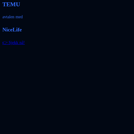
TEMU
avtalen med
NiceLife
👉 Sjekk nå!