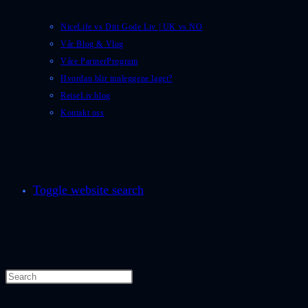
NiceLife vs Ditt Gode Liv | UK vs NO
Vår Blog & Vlog
Våre PartnerProgram
Hvordan blir innleggene laget?
ReiseLiv.blog
Kontakt oss
Toggle website search