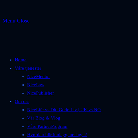
Menu
Close
Home
Våre tjenester
NiceMentor
NiceLaw
NicePublisher
Om oss
NiceLife vs Ditt Gode Liv | UK vs NO
Vår Blog & Vlog
Våre PartnerProgram
Hvordan blir innleggene laget?