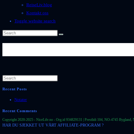
ReiseLiv.blog
Kontakt oss
Toggle website search
Byer-og-Steder-Norge-Troms-T
Recent Posts
Notater
Recent Comments
Copyright 2020-2025 - NiceLife.no - Org.id 934829131 | Prestlidi 104, NO-4745 Bygland, 
HAR DU SJEKKET UT VÅRT AFFILIATE-PROGRAM ?