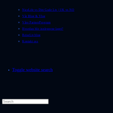
NiceLife vs Ditt Gode Liv | UK vs NO
Vår Blog & Vlog
Våre PartnerProgram
Hvordan blir innleggene laget?
ReiseLiv.blog
Kontakt oss
Toggle website search