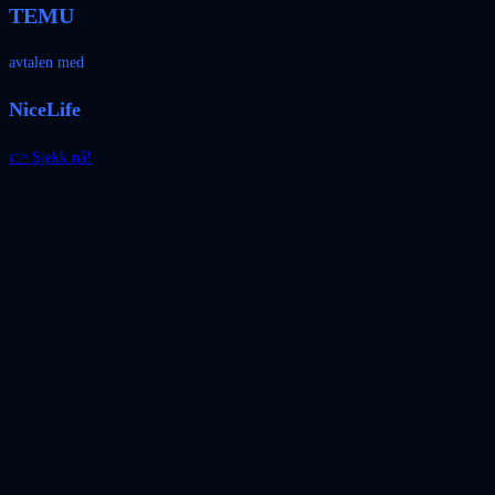
TEMU
avtalen med
NiceLife
👉 Sjekk nå!