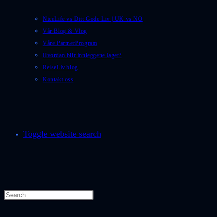
NiceLife vs Ditt Gode Liv | UK vs NO
Vår Blog & Vlog
Våre PartnerProgram
Hvordan blir innleggene laget?
ReiseLiv.blog
Kontakt oss
Toggle website search