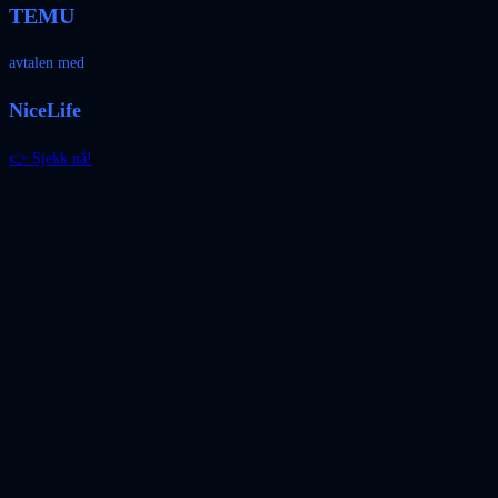
TEMU
avtalen med
NiceLife
👉 Sjekk nå!