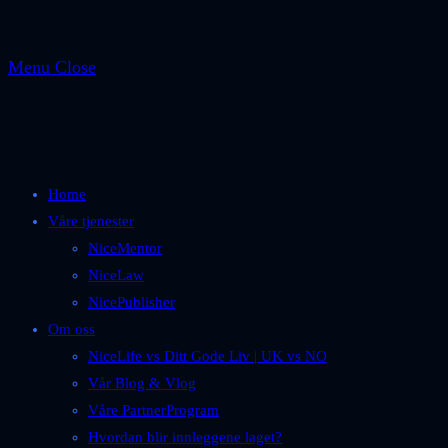
Menu
Close
Home
Våre tjenester
NiceMentor
NiceLaw
NicePublisher
Om oss
NiceLife vs Ditt Gode Liv | UK vs NO
Vår Blog & Vlog
Våre PartnerProgram
Hvordan blir innleggene laget?