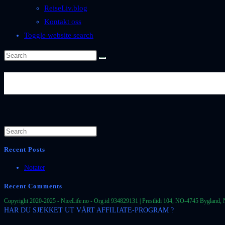
ReiseLiv.blog
Kontakt oss
Toggle website search
Byer-og-Steder-Norge-Vestfold-
Recent Posts
Notater
Recent Comments
Copyright 2020-2025 - NiceLife.no - Org.id 934829131 | Prestlidi 104, NO-4745 Bygland, 
HAR DU SJEKKET UT VÅRT AFFILIATE-PROGRAM ?