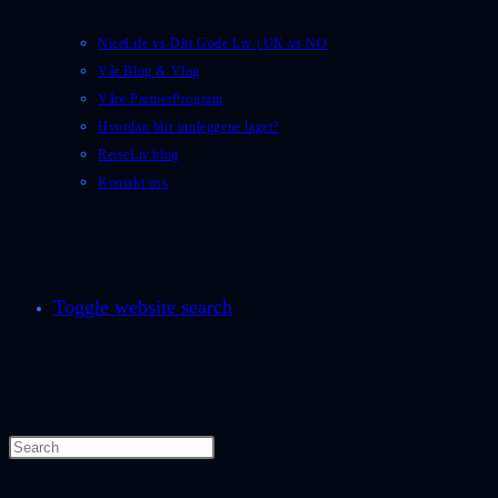
NiceLife vs Ditt Gode Liv | UK vs NO
Vår Blog & Vlog
Våre PartnerProgram
Hvordan blir innleggene laget?
ReiseLiv.blog
Kontakt oss
Toggle website search