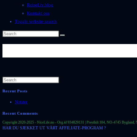
ReiseLiv.blog
Kontakt oss
Toggle website search
Byer-og-Steder-Spania-Alicante
Recent Posts
Notater
Recent Comments
Copyright 2020-2025 - NiceLife.no - Org.id 934829131 | Prestlidi 104, NO-4745 Bygland, 
HAR DU SJEKKET UT VÅRT AFFILIATE-PROGRAM ?