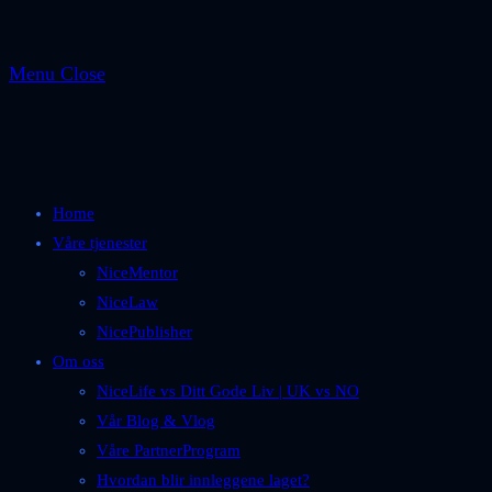
Menu
Close
Home
Våre tjenester
NiceMentor
NiceLaw
NicePublisher
Om oss
NiceLife vs Ditt Gode Liv | UK vs NO
Vår Blog & Vlog
Våre PartnerProgram
Hvordan blir innleggene laget?