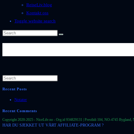
ReiseLiv.blog
Kontakt oss
Toggle website search
Byer-og-Steder-Spania-Andaluci
Recent Posts
Notater
Recent Comments
Copyright 2020-2025 - NiceLife.no - Org.id 934829131 | Prestlidi 104, NO-4745 Bygland, 
HAR DU SJEKKET UT VÅRT AFFILIATE-PROGRAM ?