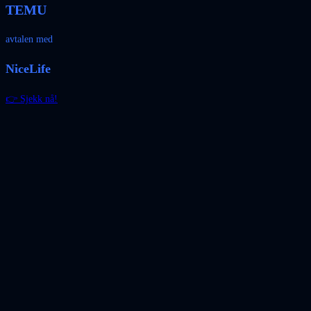
TEMU
avtalen med
NiceLife
👉 Sjekk nå!