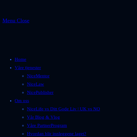
Menu
Close
Home
Våre tjenester
NiceMentor
NiceLaw
NicePublisher
Om oss
NiceLife vs Ditt Gode Liv | UK vs NO
Vår Blog & Vlog
Våre PartnerProgram
Hvordan blir innleggene laget?