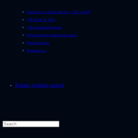
NiceLife vs Ditt Gode Liv | UK vs NO
Vår Blog & Vlog
Våre PartnerProgram
Hvordan blir innleggene laget?
ReiseLiv.blog
Kontakt oss
Toggle website search