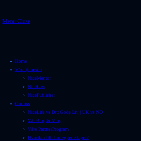
Menu
Close
Home
Våre tjenester
NiceMentor
NiceLaw
NicePublisher
Om oss
NiceLife vs Ditt Gode Liv | UK vs NO
Vår Blog & Vlog
Våre PartnerProgram
Hvordan blir innleggene laget?