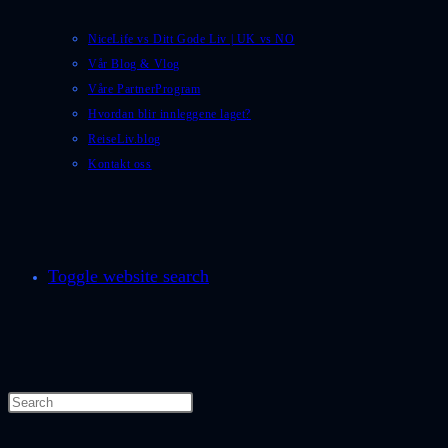
NiceLife vs Ditt Gode Liv | UK vs NO
Vår Blog & Vlog
Våre PartnerProgram
Hvordan blir innleggene laget?
ReiseLiv.blog
Kontakt oss
Toggle website search