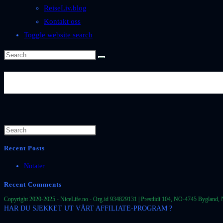
ReiseLiv.blog
Kontakt oss
Toggle website search
Byer-og-Steder-Spania-Andalu
Recent Posts
Notater
Recent Comments
Copyright 2020-2025 - NiceLife.no - Org.id 934829131 | Prestlidi 104, NO-4745 Bygland, 
HAR DU SJEKKET UT VÅRT AFFILIATE-PROGRAM ?