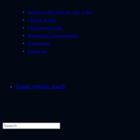
NiceLife vs Ditt Gode Liv | UK vs NO
Vår Blog & Vlog
Våre PartnerProgram
Hvordan blir innleggene laget?
ReiseLiv.blog
Kontakt oss
Toggle website search