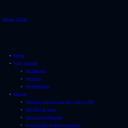
Menu
Close
Home
Våre tjenester
NiceMentor
NiceLaw
NicePublisher
Om oss
NiceLife vs Ditt Gode Liv | UK vs NO
Vår Blog & Vlog
Våre PartnerProgram
Hvordan blir innleggene laget?