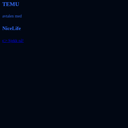
TEMU
avtalen med
NiceLife
👉 Sjekk nå!