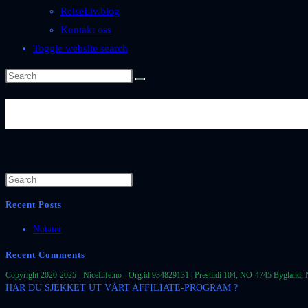
ReiseLiv.blog
Kontakt oss
Toggle website search
Byer-og-Steder-Spania-Andaluc
Recent Posts
Notater
Recent Comments
Copyright 2020-2025 - NiceLife.no - Org.id 934829131 | Prestlidi 104, NO-4745 Bygland, 
HAR DU SJEKKET UT VÅRT AFFILIATE-PROGRAM ?