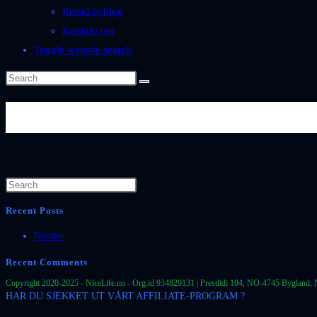
ReiseLiv.blog
Kontakt oss
Toggle website search
Byer-og-Steder-Spania-Andalu
Recent Posts
Notater
Recent Comments
Copyright 2020-2025 - NiceLife.no - Org.id 934829131 | Prestlidi 104, NO-4745 Bygland, 
HAR DU SJEKKET UT VÅRT AFFILIATE-PROGRAM ?