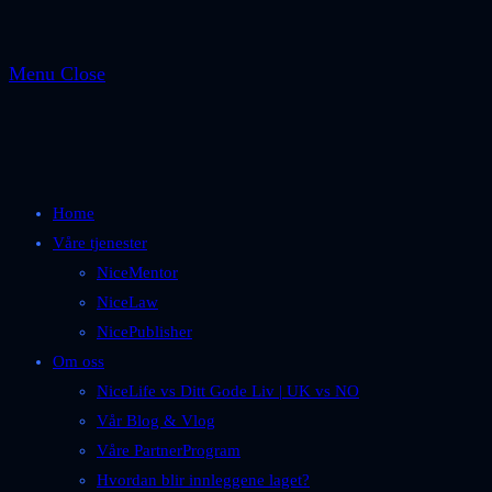
Menu
Close
Home
Våre tjenester
NiceMentor
NiceLaw
NicePublisher
Om oss
NiceLife vs Ditt Gode Liv | UK vs NO
Vår Blog & Vlog
Våre PartnerProgram
Hvordan blir innleggene laget?