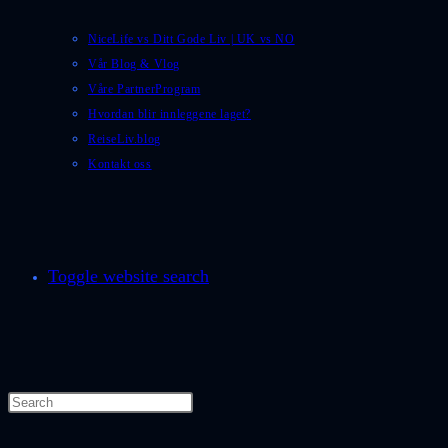
NiceLife vs Ditt Gode Liv | UK vs NO
Vår Blog & Vlog
Våre PartnerProgram
Hvordan blir innleggene laget?
ReiseLiv.blog
Kontakt oss
Toggle website search