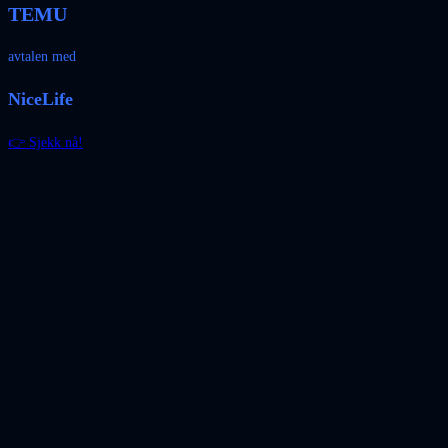
TEMU
avtalen med
NiceLife
👉 Sjekk nå!