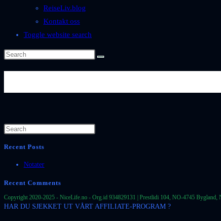
ReiseLiv.blog
Kontakt oss
Toggle website search
Byer-og-Steder-Spania-Andalu
Recent Posts
Notater
Recent Comments
Copyright 2020-2025 - NiceLife.no - Org.id 934829131 | Prestlidi 104, NO-4745 Bygland, 
HAR DU SJEKKET UT VÅRT AFFILIATE-PROGRAM ?