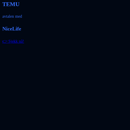
TEMU
avtalen med
NiceLife
👉 Sjekk nå!