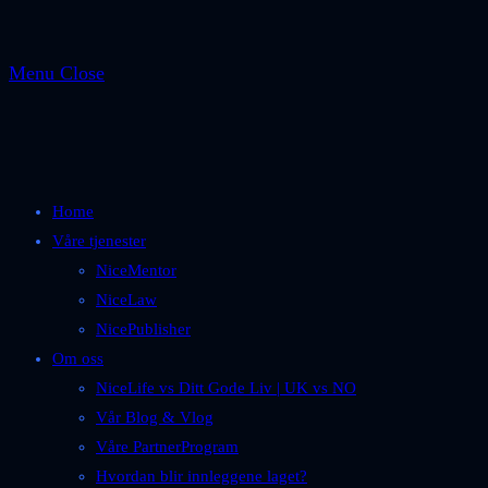
Menu
Close
Home
Våre tjenester
NiceMentor
NiceLaw
NicePublisher
Om oss
NiceLife vs Ditt Gode Liv | UK vs NO
Vår Blog & Vlog
Våre PartnerProgram
Hvordan blir innleggene laget?