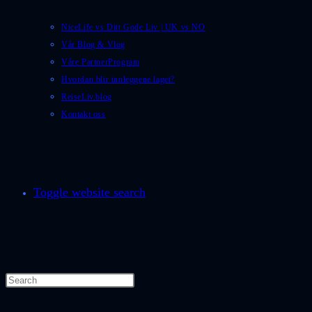
NiceLife vs Ditt Gode Liv | UK vs NO
Vår Blog & Vlog
Våre PartnerProgram
Hvordan blir innleggene laget?
ReiseLiv.blog
Kontakt oss
Toggle website search