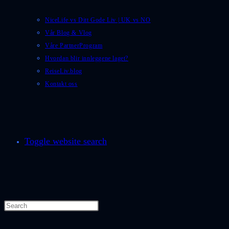
NiceLife vs Ditt Gode Liv | UK vs NO
Vår Blog & Vlog
Våre PartnerProgram
Hvordan blir innleggene laget?
ReiseLiv.blog
Kontakt oss
Toggle website search