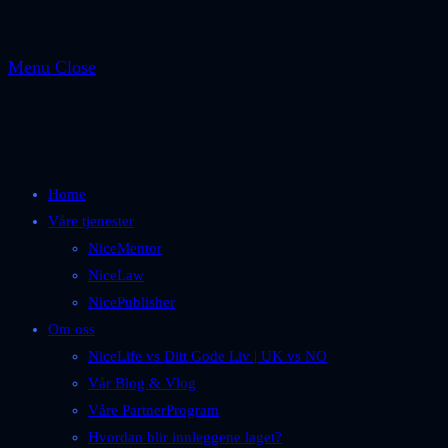
Menu
Close
Home
Våre tjenester
NiceMentor
NiceLaw
NicePublisher
Om oss
NiceLife vs Ditt Gode Liv | UK vs NO
Vår Blog & Vlog
Våre PartnerProgram
Hvordan blir innleggene laget?