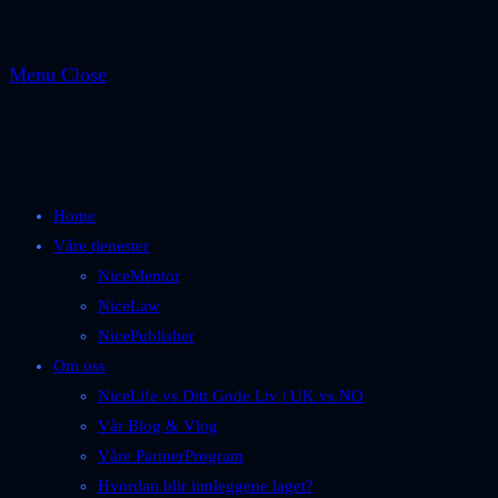
Menu
Close
Home
Våre tjenester
NiceMentor
NiceLaw
NicePublisher
Om oss
NiceLife vs Ditt Gode Liv | UK vs NO
Vår Blog & Vlog
Våre PartnerProgram
Hvordan blir innleggene laget?