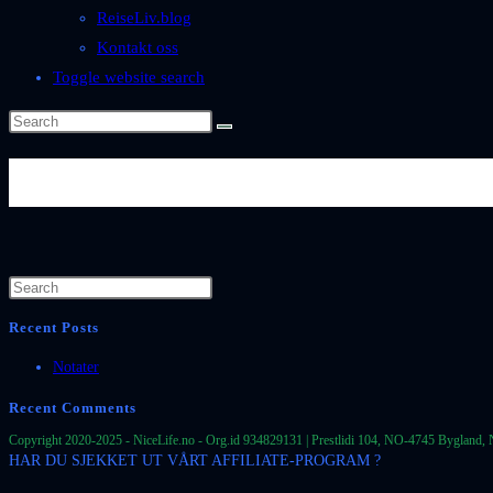
ReiseLiv.blog
Kontakt oss
Toggle website search
Byer-og-Steder-Spania-Andaluc
Recent Posts
Notater
Recent Comments
Copyright 2020-2025 - NiceLife.no - Org.id 934829131 | Prestlidi 104, NO-4745 Bygland, 
HAR DU SJEKKET UT VÅRT AFFILIATE-PROGRAM ?