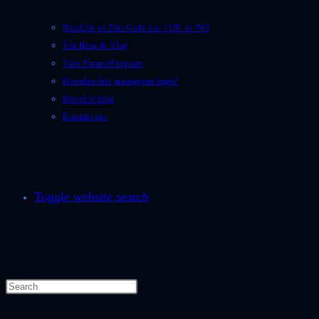
NiceLife vs Ditt Gode Liv | UK vs NO
Vår Blog & Vlog
Våre PartnerProgram
Hvordan blir innleggene laget?
ReiseLiv.blog
Kontakt oss
Toggle website search