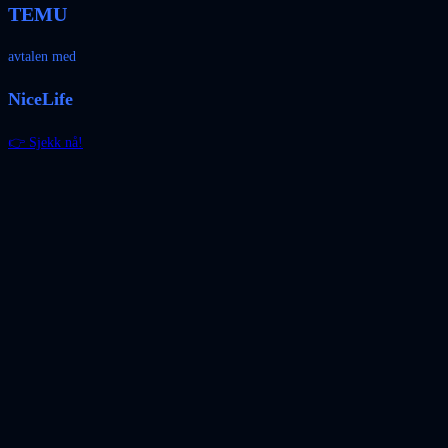
TEMU
avtalen med
NiceLife
👉 Sjekk nå!