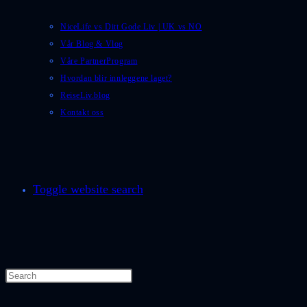
NiceLife vs Ditt Gode Liv | UK vs NO
Vår Blog & Vlog
Våre PartnerProgram
Hvordan blir innleggene laget?
ReiseLiv.blog
Kontakt oss
Toggle website search