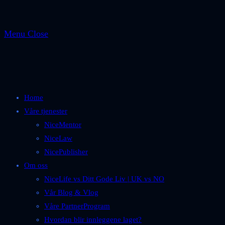
Menu
Close
Home
Våre tjenester
NiceMentor
NiceLaw
NicePublisher
Om oss
NiceLife vs Ditt Gode Liv | UK vs NO
Vår Blog & Vlog
Våre PartnerProgram
Hvordan blir innleggene laget?