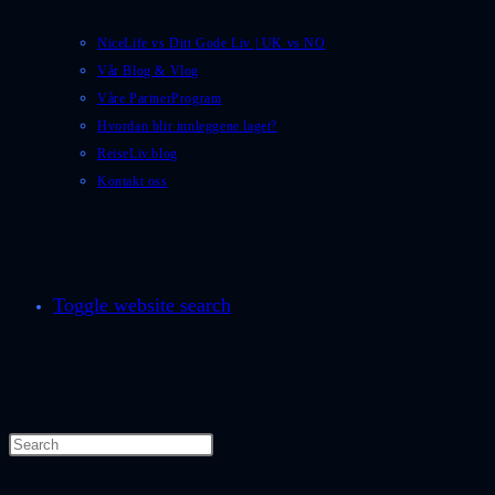
NiceLife vs Ditt Gode Liv | UK vs NO
Vår Blog & Vlog
Våre PartnerProgram
Hvordan blir innleggene laget?
ReiseLiv.blog
Kontakt oss
Toggle website search