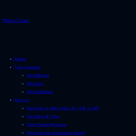
Menu
Close
Home
Våre tjenester
NiceMentor
NiceLaw
NicePublisher
Om oss
NiceLife vs Ditt Gode Liv | UK vs NO
Vår Blog & Vlog
Våre PartnerProgram
Hvordan blir innleggene laget?