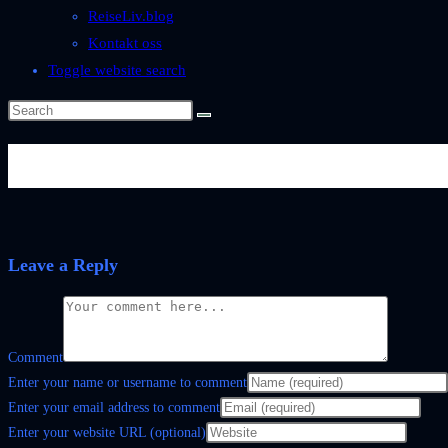
ReiseLiv.blog
Kontakt oss
Toggle website search
49E969E4-E267-4EF8-B065-BB
Leave a Reply
Comment
Enter your name or username to comment
Enter your email address to comment
Enter your website URL (optional)