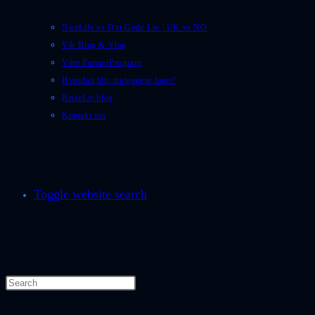
NiceLife vs Ditt Gode Liv | UK vs NO
Vår Blog & Vlog
Våre PartnerProgram
Hvordan blir innleggene laget?
ReiseLiv.blog
Kontakt oss
Toggle website search