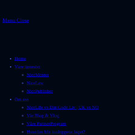
Menu
Close
Home
Våre tjenester
NiceMentor
NiceLaw
NicePublisher
Om oss
NiceLife vs Ditt Gode Liv | UK vs NO
Vår Blog & Vlog
Våre PartnerProgram
Hvordan blir innleggene laget?