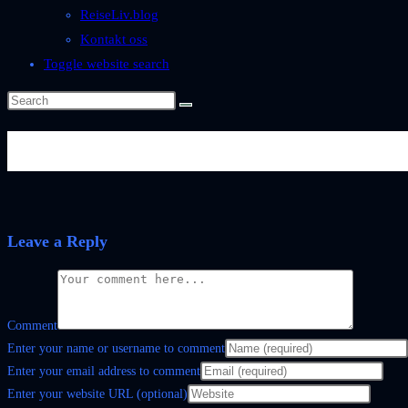
ReiseLiv.blog
Kontakt oss
Toggle website search
Board6_outl_white
Leave a Reply
Comment
Enter your name or username to comment
Enter your email address to comment
Enter your website URL (optional)