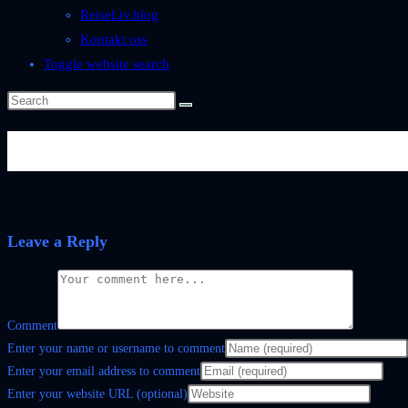
ReiseLiv.blog
Kontakt oss
Toggle website search
Cloud_outl_white-300×267
Leave a Reply
Comment
Enter your name or username to comment
Enter your email address to comment
Enter your website URL (optional)