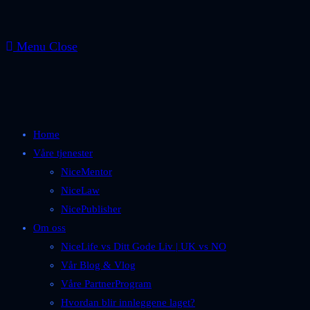
Menu
Close
Home
Våre tjenester
NiceMentor
NiceLaw
NicePublisher
Om oss
NiceLife vs Ditt Gode Liv | UK vs NO
Vår Blog & Vlog
Våre PartnerProgram
Hvordan blir innleggene laget?