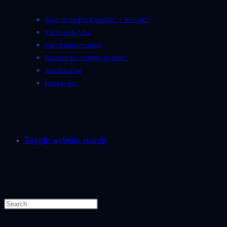
NiceLife vs Ditt Gode Liv | UK vs NO
Vår Blog & Vlog
Våre PartnerProgram
Hvordan blir innleggene laget?
ReiseLiv.blog
Kontakt oss
Toggle website search