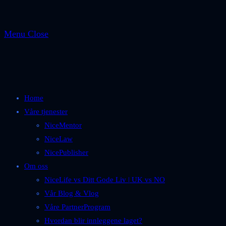
Menu
Close
Home
Våre tjenester
NiceMentor
NiceLaw
NicePublisher
Om oss
NiceLife vs Ditt Gode Liv | UK vs NO
Vår Blog & Vlog
Våre PartnerProgram
Hvordan blir innleggene laget?