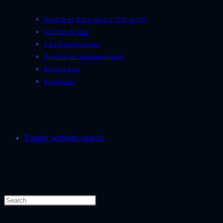
NiceLife vs Ditt Gode Liv | UK vs NO
Vår Blog & Vlog
Våre PartnerProgram
Hvordan blir innleggene laget?
ReiseLiv.blog
Kontakt oss
Toggle website search