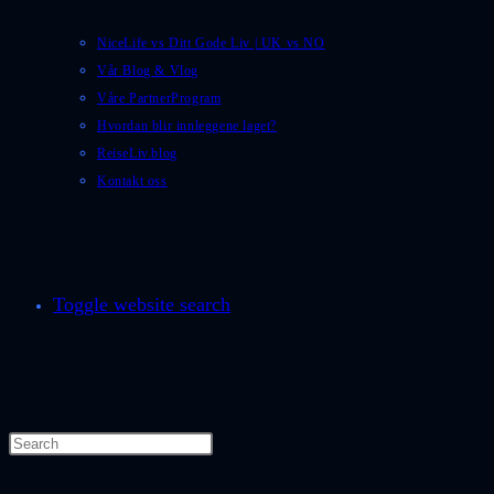
NiceLife vs Ditt Gode Liv | UK vs NO
Vår Blog & Vlog
Våre PartnerProgram
Hvordan blir innleggene laget?
ReiseLiv.blog
Kontakt oss
Toggle website search